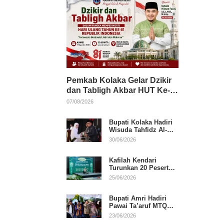
Pemkab Kolaka Gelar Dzikir
dan Tabligh Akbar HUT Ke-
81 RI, Hadirkan Dai Nasional
07/08/2026
Bupati Kolaka Hadiri
Wisuda Tahfidz Al-
Qur’an, Komitmen
30/06/2026
Dukung Pendidikan
Keagamaan
Kafilah Kendari
Turunkan 20 Peserta
pada Hari Pertama
25/06/2026
MTQ Sultra 2026 di
Konawe
Bupati Amri Hadiri
Pawai Ta’aruf MTQ
XXXI Sultra, Beri
23/06/2026
Dukungan untuk