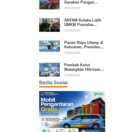
Gerakan Pangan
Murah, Warga Serbu
30/06/2026
Komoditas Harga
Terjangkau
ANTAM Kolaka Latih
UMKM Pomalaa
Kembangkan Produk
15/06/2026
Lokal Berdaya Saing
Panen Raya Udang di
Kebumen, Presiden
Prabowo Tekankan
25/05/2026
Ekonomi Produktif
Pemkab Kolut
Matangkan Hilirisasi
Kakao dan Kelapa,
23/05/2026
Investor Lirik Potensi
Berita Sosial
Daerah