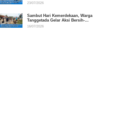
RI
23/07/2026
Sambut Hari Kemerdekaan, Warga
Tanggetada Gelar Aksi Bersih-
Bersih Desa
16/07/2026