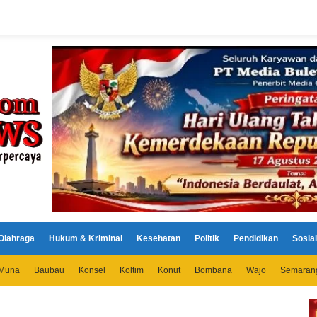
Olahraga
Hukum & Kriminal
Kesehatan
Politik
Pendidikan
Sosial
Muna
Baubau
Konsel
Koltim
Konut
Bombana
Wajo
Semaran