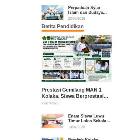
Kafilah Kolaka
Perpaduan Syiar
Islam dan Budaya
Warnai Pawai Ta’aruf
23/06/2026
MTQ XXXI Sultra
Berita Pendidikan
Prestasi Gemilang MAN 1
Kolaka, Siswa Berprestasi
dan Guru Berkarya Raih
22/07/2026
Apresiasi
Enam Siswa Luwu
Timur Lolos Sekolah
Rakyat, Bupati: Jaga
14/07/2026
Nama Baik Daerah
Pemkab Kolaka