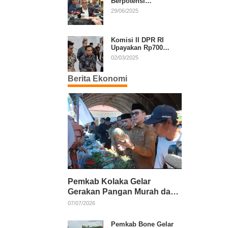
Berpotensi
Diperpanjang, Aria
29/06/2025
Bima Soroti Implikasi
Ketatanegaraan
Komisi II DPR RI
Upayakan Rp700
Miliar dari APBN
02/03/2025
untuk PSU di 24
Daerah Pasca
Berita Ekonomi
Putusan MK
Pemkab Kolaka Gelar
Gerakan Pangan Murah dan
Salurkan Pupuk Organik
07/07/2026
Pemkab Bone Gelar