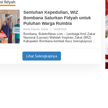
si fidyah
Sentuhan Kepedulian, WIZ
Bombana Salurkan Fidyah untuk
Puluhan Warga Rumbia
Berita Daerah
,
Sosial
|
15/08/2025
O
L
Bombana, BuletinNews.com – Lembaga Amil Zakat
E
Nasional (Laznas) Wahdah Inspirasi Zakat (WIZ)
H
Kabupaten Bombana kembali
Baca Selengkapnya
B
U
L
E
Lihat Selengkapnya
T
I
N
N
E
W
S