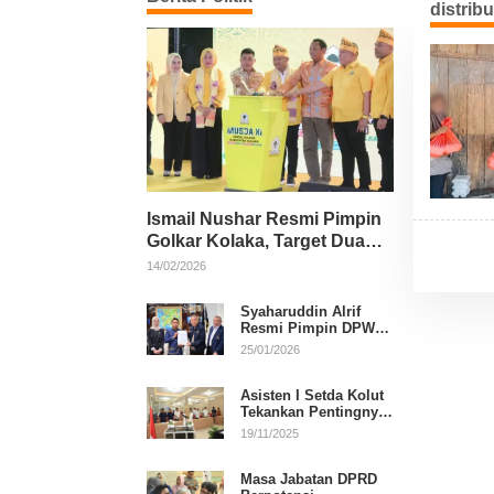
distribu
Ismail Nushar Resmi Pimpin
Golkar Kolaka, Target Dua
Kursi per Dapil
14/02/2026
Syaharuddin Alrif
Resmi Pimpin DPW
NasDem Sulsel
25/01/2026
Asisten I Setda Kolut
Tekankan Pentingnya
Pendidikan Politik
19/11/2025
untuk Perkuat
Demokrasi
Masa Jabatan DPRD