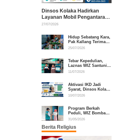
Dinsos Kolaka Hadirkan
Layanan Mobil Pengantaran
Gratis bagi Pasien Penerima
27/07/2026
Manfaat Desil 1–5
Hidup Sebatang Kara,
Pak Kallang Terima
Bantuan dari Laznas
25/07/2026
WIZ Kolaka
Tebar Kepedulian,
Laznas WIZ Santuni
Anak Yatim dan
11/07/2026
Dhuafa di Kecamatan
Latambaga
Aktivasi IKD Jadi
Syarat, Dinsos Kolaka
Sosialisasikan
10/07/2026
Pendaftaran Perlinsos
Digital
Program Berkah
Peduli, WIZ Bombana
Bantu Lansia dan
31/05/2026
Janda di Poea
Berita Religius