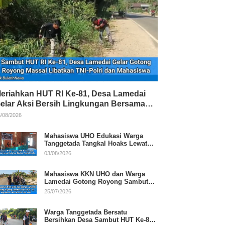
eriahkan HUT RI Ke-81, Desa Lamedai
elar Aksi Bersih Lingkungan Bersama
NI-Polri
/08/2026
Mahasiswa UHO Edukasi Warga
Tanggetada Tangkal Hoaks Lewat
Program Literasi
03/08/2026
Mahasiswa KKN UHO dan Warga
Lamedai Gotong Royong Sambut
HUT Ke-81 RI
25/07/2026
Warga Tanggetada Bersatu
Bersihkan Desa Sambut HUT Ke-81