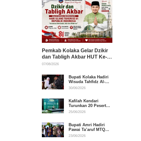
Pemkab Kolaka Gelar Dzikir
dan Tabligh Akbar HUT Ke-
81 RI, Hadirkan Dai Nasional
07/08/2026
Bupati Kolaka Hadiri
Wisuda Tahfidz Al-
Qur’an, Komitmen
30/06/2026
Dukung Pendidikan
Keagamaan
Kafilah Kendari
Turunkan 20 Peserta
pada Hari Pertama
25/06/2026
MTQ Sultra 2026 di
Konawe
Bupati Amri Hadiri
Pawai Ta’aruf MTQ
XXXI Sultra, Beri
23/06/2026
Dukungan untuk