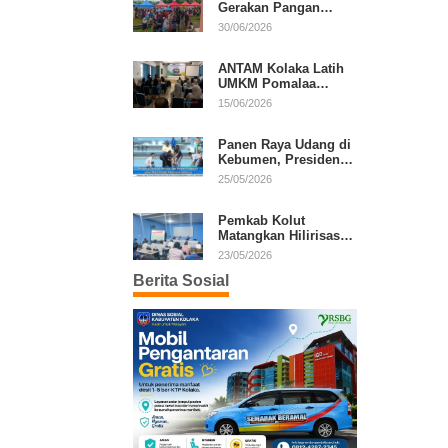
Gerakan Pangan
Murah, Warga Serbu
30/06/2026
Komoditas Harga
Terjangkau
ANTAM Kolaka Latih
UMKM Pomalaa
Kembangkan Produk
15/06/2026
Lokal Berdaya Saing
Panen Raya Udang di
Kebumen, Presiden
Prabowo Tekankan
25/05/2026
Ekonomi Produktif
Pemkab Kolut
Matangkan Hilirisasi
Kakao dan Kelapa,
23/05/2026
Investor Lirik Potensi
Berita Sosial
Daerah