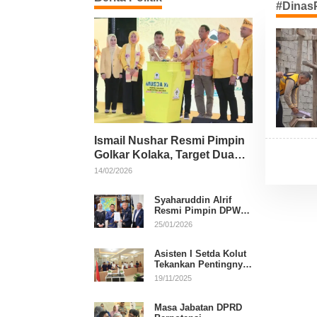
#Dina
Ismail Nushar Resmi Pimpin
Golkar Kolaka, Target Dua
Kursi per Dapil
14/02/2026
Syaharuddin Alrif
Resmi Pimpin DPW
NasDem Sulsel
25/01/2026
Asisten I Setda Kolut
Tekankan Pentingnya
Pendidikan Politik
19/11/2025
untuk Perkuat
Demokrasi
Masa Jabatan DPRD