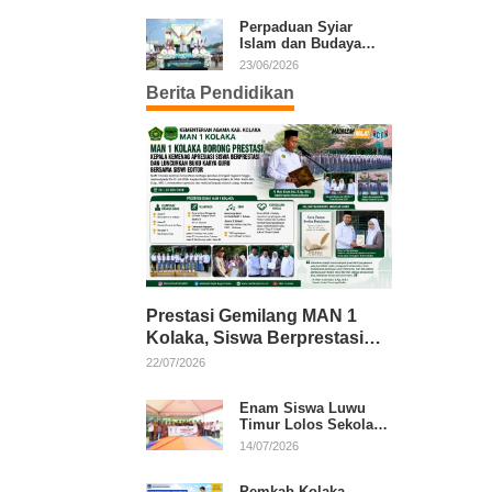
Kafilah Kolaka
Perpaduan Syiar
Islam dan Budaya
Warnai Pawai Ta’aruf
23/06/2026
MTQ XXXI Sultra
Berita Pendidikan
Prestasi Gemilang MAN 1
Kolaka, Siswa Berprestasi
dan Guru Berkarya Raih
22/07/2026
Apresiasi
Enam Siswa Luwu
Timur Lolos Sekolah
Rakyat, Bupati: Jaga
14/07/2026
Nama Baik Daerah
Pemkab Kolaka