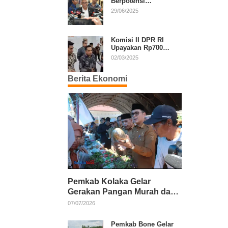
Berpotensi
Diperpanjang, Aria
29/06/2025
Bima Soroti Implikasi
Ketatanegaraan
Komisi II DPR RI
Upayakan Rp700
Miliar dari APBN
02/03/2025
untuk PSU di 24
Daerah Pasca
Berita Ekonomi
Putusan MK
Pemkab Kolaka Gelar
Gerakan Pangan Murah dan
Salurkan Pupuk Organik
07/07/2026
Pemkab Bone Gelar