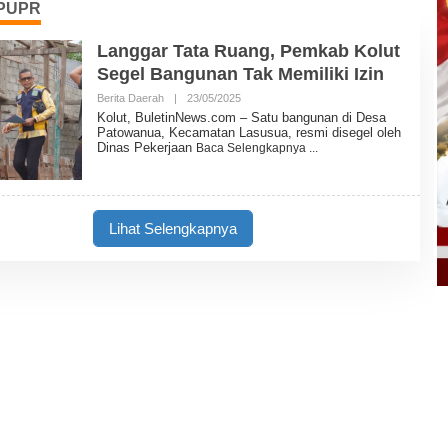
sPUPR
Langgar Tata Ruang, Pemkab Kolut
Segel Bangunan Tak Memiliki Izin
Berita Daerah
|
23/05/2025
O
L
Kolut, BuletinNews.com – Satu bangunan di Desa
E
Patowanua, Kecamatan Lasusua, resmi disegel oleh
H
Dinas Pekerjaan
Baca Selengkapnya
B
U
L
E
T
I
Lihat Selengkapnya
N
N
E
W
S