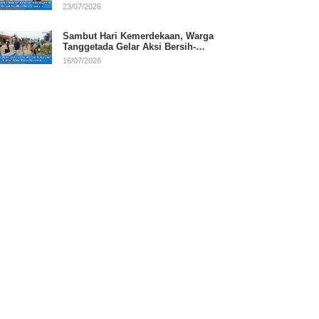
RI
23/07/2026
Sambut Hari Kemerdekaan, Warga
Tanggetada Gelar Aksi Bersih-
Bersih Desa
16/07/2026