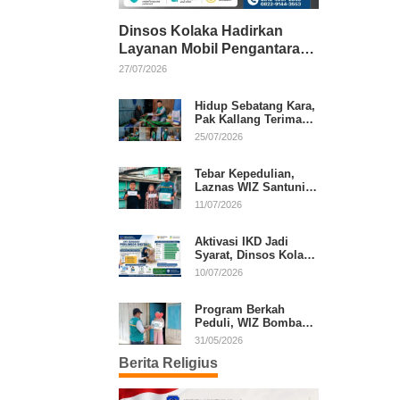
Dinsos Kolaka Hadirkan
Layanan Mobil Pengantaran
Gratis bagi Pasien Penerima
27/07/2026
Manfaat Desil 1–5
Hidup Sebatang Kara,
Pak Kallang Terima
Bantuan dari Laznas
25/07/2026
WIZ Kolaka
Tebar Kepedulian,
Laznas WIZ Santuni
Anak Yatim dan
11/07/2026
Dhuafa di Kecamatan
Latambaga
Aktivasi IKD Jadi
Syarat, Dinsos Kolaka
Sosialisasikan
10/07/2026
Pendaftaran Perlinsos
Digital
Program Berkah
Peduli, WIZ Bombana
Bantu Lansia dan
31/05/2026
Janda di Poea
Berita Religius