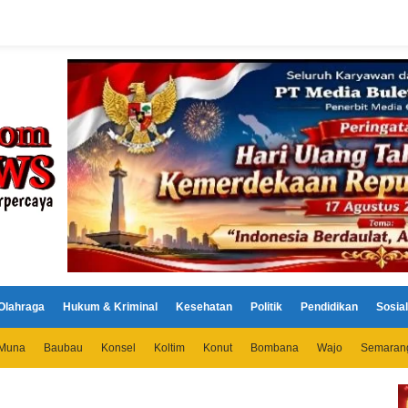
Olahraga
Hukum & Kriminal
Kesehatan
Politik
Pendidikan
Sosial
Muna
Baubau
Konsel
Koltim
Konut
Bombana
Wajo
Semaran