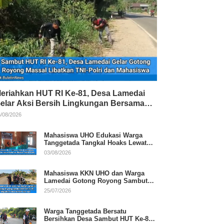
eriahkan HUT RI Ke-81, Desa Lamedai
elar Aksi Bersih Lingkungan Bersama
NI-Polri
/08/2026
Mahasiswa UHO Edukasi Warga
Tanggetada Tangkal Hoaks Lewat
Program Literasi
03/08/2026
Mahasiswa KKN UHO dan Warga
Lamedai Gotong Royong Sambut
HUT Ke-81 RI
25/07/2026
Warga Tanggetada Bersatu
Bersihkan Desa Sambut HUT Ke-81