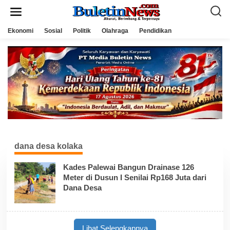
L
e
w
a
Ekonomi
Sosial
Politik
Olahraga
Pendidikan
t
i
k
e
k
o
n
t
e
n
dana desa kolaka
Kades Palewai Bangun Drainase 126
Meter di Dusun I Senilai Rp168 Juta dari
Dana Desa
Lihat Selengkapnya