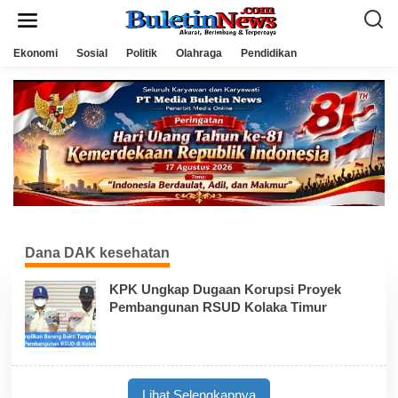
L
e
w
a
Ekonomi
Sosial
Politik
Olahraga
Pendidikan
t
i
k
e
k
o
n
t
e
n
Dana DAK kesehatan
KPK Ungkap Dugaan Korupsi Proyek
Pembangunan RSUD Kolaka Timur
Lihat Selengkapnya