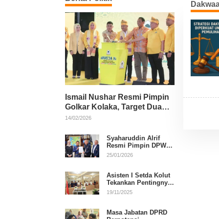
Dakwaa
Ismail Nushar Resmi Pimpin
Golkar Kolaka, Target Dua
Kursi per Dapil
14/02/2026
Syaharuddin Alrif
Resmi Pimpin DPW
NasDem Sulsel
25/01/2026
Asisten I Setda Kolut
Tekankan Pentingnya
Pendidikan Politik
19/11/2025
untuk Perkuat
Demokrasi
Masa Jabatan DPRD