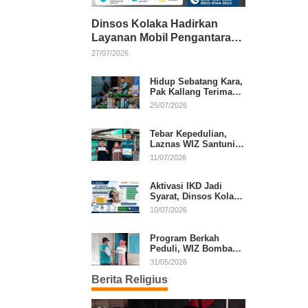
Dinsos Kolaka Hadirkan
Layanan Mobil Pengantaran
Gratis bagi Pasien Penerima
27/07/2026
Manfaat Desil 1–5
Hidup Sebatang Kara,
Pak Kallang Terima
Bantuan dari Laznas
25/07/2026
WIZ Kolaka
Tebar Kepedulian,
Laznas WIZ Santuni
Anak Yatim dan
11/07/2026
Dhuafa di Kecamatan
Latambaga
Aktivasi IKD Jadi
Syarat, Dinsos Kolaka
Sosialisasikan
10/07/2026
Pendaftaran Perlinsos
Digital
Program Berkah
Peduli, WIZ Bombana
Bantu Lansia dan
31/05/2026
Janda di Poea
Berita Religius