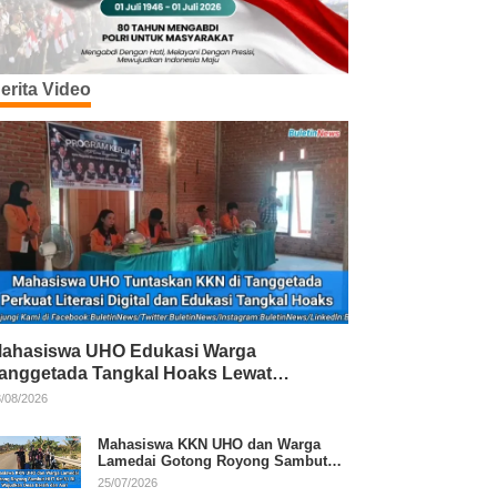
erita Video
ahasiswa UHO Edukasi Warga
anggetada Tangkal Hoaks Lewat
rogram Literasi
/08/2026
Mahasiswa KKN UHO dan Warga
Lamedai Gotong Royong Sambut
HUT Ke-81 RI
25/07/2026