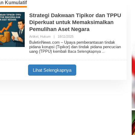
n Kumulatif
Strategi Dakwaan Tipikor dan TPPU
Diperkuat untuk Memaksimalkan
Pemulihan Aset Negara
Artikel
,
Hukum
|
18/11/2025
O
L
BuletinNews.com – Upaya pemberantasan tindak
E
pidana korupsi (Tipikor) dan tindak pidana pencucian
H
uang (TPPU) kembali
Baca Selengkapnya
B
U
L
E
Lihat Selengkapnya
T
I
N
N
E
W
S