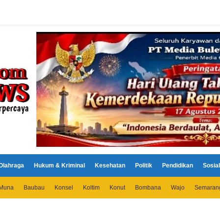
Olahraga
Hukum & Kriminal
Kesehatan
Politik
Pendidikan
Sosial
Muna
Baubau
Konsel
Koltim
Konut
Bombana
Wajo
Semaran