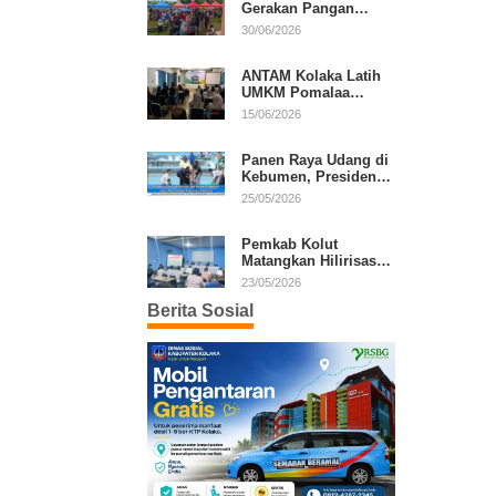
Gerakan Pangan
Murah, Warga Serbu
30/06/2026
Komoditas Harga
Terjangkau
ANTAM Kolaka Latih
UMKM Pomalaa
Kembangkan Produk
15/06/2026
Lokal Berdaya Saing
Panen Raya Udang di
Kebumen, Presiden
Prabowo Tekankan
25/05/2026
Ekonomi Produktif
Pemkab Kolut
Matangkan Hilirisasi
Kakao dan Kelapa,
23/05/2026
Investor Lirik Potensi
Berita Sosial
Daerah