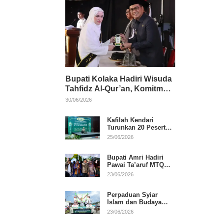
Bupati Kolaka Hadiri Wisuda
Tahfidz Al-Qur’an, Komitmen
Dukung Pendidikan
30/06/2026
Keagamaan
Kafilah Kendari
Turunkan 20 Peserta
pada Hari Pertama
25/06/2026
MTQ Sultra 2026 di
Konawe
Bupati Amri Hadiri
Pawai Ta’aruf MTQ
XXXI Sultra, Beri
23/06/2026
Dukungan untuk
Kafilah Kolaka
Perpaduan Syiar
Islam dan Budaya
Warnai Pawai Ta’aruf
23/06/2026
MTQ XXXI Sultra