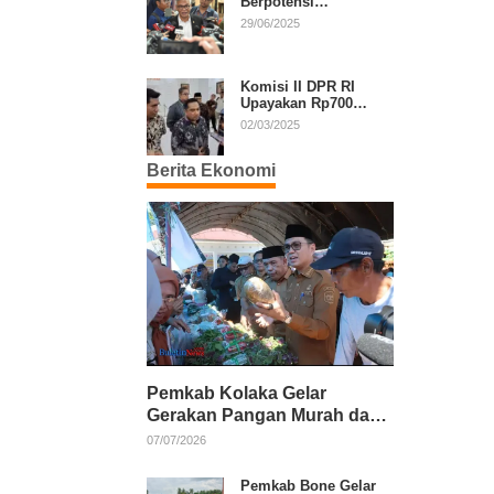
Berpotensi
Diperpanjang, Aria
29/06/2025
Bima Soroti Implikasi
Ketatanegaraan
Komisi II DPR RI
Upayakan Rp700
Miliar dari APBN
02/03/2025
untuk PSU di 24
Daerah Pasca
Berita Ekonomi
Putusan MK
Pemkab Kolaka Gelar
Gerakan Pangan Murah dan
Salurkan Pupuk Organik
07/07/2026
Pemkab Bone Gelar