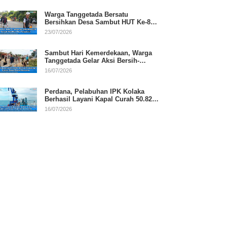
Warga Tanggetada Bersatu
Bersihkan Desa Sambut HUT Ke-81
RI
23/07/2026
Sambut Hari Kemerdekaan, Warga
Tanggetada Gelar Aksi Bersih-
Bersih Desa
16/07/2026
Perdana, Pelabuhan IPK Kolaka
Berhasil Layani Kapal Curah 50.820
Ton
16/07/2026