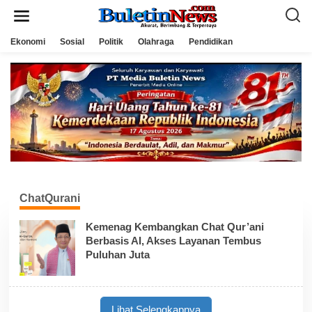
L
e
w
a
Ekonomi
Sosial
Politik
Olahraga
Pendidikan
t
i
k
e
k
o
n
t
e
n
ChatQurani
Kemenag Kembangkan Chat Qur’ani
Berbasis AI, Akses Layanan Tembus
Puluhan Juta
Lihat Selengkapnya