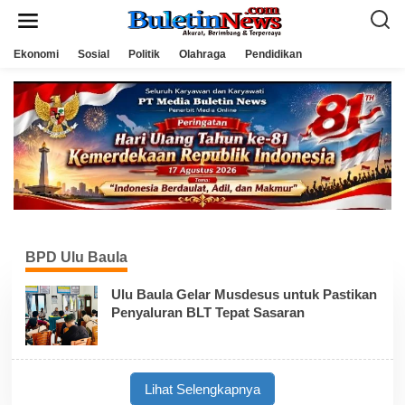
L
e
w
a
Ekonomi
Sosial
Politik
Olahraga
Pendidikan
t
i
k
e
k
o
n
t
e
n
BPD Ulu Baula
Ulu Baula Gelar Musdesus untuk Pastikan
Penyaluran BLT Tepat Sasaran
Lihat Selengkapnya