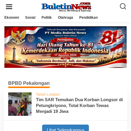
L
e
w
a
Ekonomi
Sosial
Politik
Olahraga
Pendidikan
t
i
k
e
k
o
n
t
e
n
BPBD Pekalongan
Tanah Longsor
Tim SAR Temukan Dua Korban Longsor di
Petungkriyono, Total Korban Tewas
Menjadi 19 Jiwa
Lihat Selengkapnya