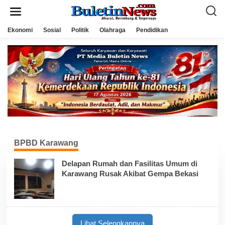
L
e
w
a
Ekonomi
Sosial
Politik
Olahraga
Pendidikan
t
i
k
e
k
o
n
t
e
n
BPBD Karawang
Delapan Rumah dan Fasilitas Umum di
Karawang Rusak Akibat Gempa Bekasi
Lihat Selengkapnya