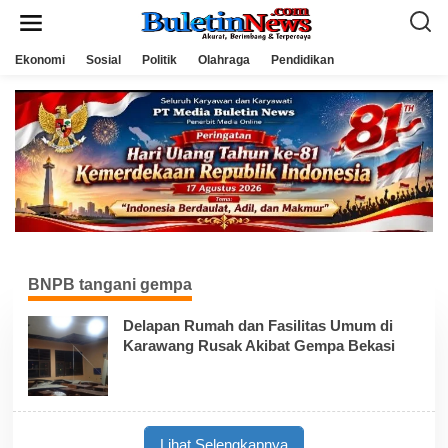
L
e
w
a
Ekonomi
Sosial
Politik
Olahraga
Pendidikan
t
i
k
e
k
o
n
t
e
n
BNPB tangani gempa
Delapan Rumah dan Fasilitas Umum di
Karawang Rusak Akibat Gempa Bekasi
Lihat Selengkapnya