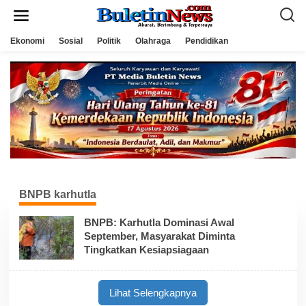
L
e
w
a
Ekonomi
Sosial
Politik
Olahraga
Pendidikan
t
i
k
e
k
o
n
t
e
n
BNPB karhutla
BNPB: Karhutla Dominasi Awal
September, Masyarakat Diminta
Tingkatkan Kesiapsiagaan
Lihat Selengkapnya