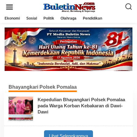
L
e
w
a
Ekonomi
Sosial
Politik
Olahraga
Pendidikan
t
i
k
e
k
o
n
t
e
n
Bhayangkari Polsek Pomalaa
Kepedulian Bhayangkari Polsek Pomalaa
pada Warga Korban Kebakaran di Dawi-
Dawi
Lihat Selengkapnya