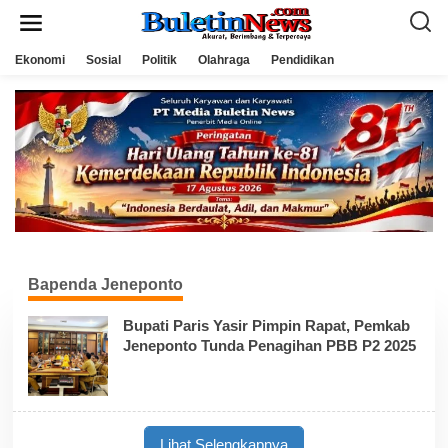
L
e
w
a
Ekonomi
Sosial
Politik
Olahraga
Pendidikan
t
i
k
e
k
o
n
t
e
n
Bapenda Jeneponto
Bupati Paris Yasir Pimpin Rapat, Pemkab
Jeneponto Tunda Penagihan PBB P2 2025
Lihat Selengkapnya