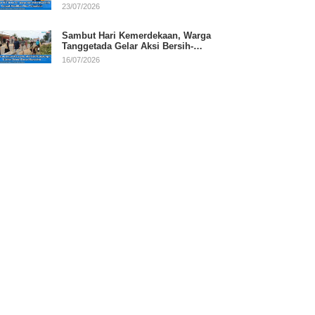
RI
23/07/2026
Sambut Hari Kemerdekaan, Warga
Tanggetada Gelar Aksi Bersih-
Bersih Desa
16/07/2026