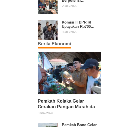
Berpotensi
Diperpanjang, Aria
29/06/2025
Bima Soroti Implikasi
Ketatanegaraan
Komisi II DPR RI
Upayakan Rp700
Miliar dari APBN
02/03/2025
untuk PSU di 24
Daerah Pasca
Berita Ekonomi
Putusan MK
Pemkab Kolaka Gelar
Gerakan Pangan Murah dan
Salurkan Pupuk Organik
07/07/2026
Pemkab Bone Gelar