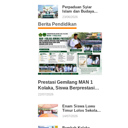
Kafilah Kolaka
Perpaduan Syiar
Islam dan Budaya
Warnai Pawai Ta’aruf
23/06/2026
MTQ XXXI Sultra
Berita Pendidikan
Prestasi Gemilang MAN 1
Kolaka, Siswa Berprestasi
dan Guru Berkarya Raih
22/07/2026
Apresiasi
Enam Siswa Luwu
Timur Lolos Sekolah
Rakyat, Bupati: Jaga
14/07/2026
Nama Baik Daerah
Pemkab Kolaka