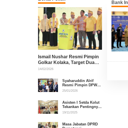
Bank In
Ismail Nushar Resmi Pimpin
Golkar Kolaka, Target Dua
Kursi per Dapil
14/02/2026
Syaharuddin Alrif
Resmi Pimpin DPW
NasDem Sulsel
25/01/2026
Asisten I Setda Kolut
Tekankan Pentingnya
Pendidikan Politik
19/11/2025
untuk Perkuat
Demokrasi
Masa Jabatan DPRD