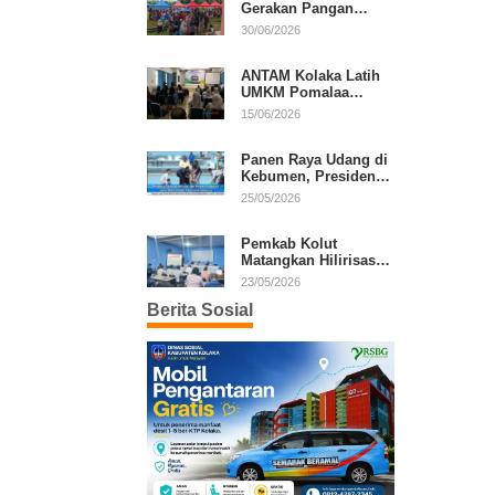
Gerakan Pangan
Murah, Warga Serbu
30/06/2026
Komoditas Harga
Terjangkau
ANTAM Kolaka Latih
UMKM Pomalaa
Kembangkan Produk
15/06/2026
Lokal Berdaya Saing
Panen Raya Udang di
Kebumen, Presiden
Prabowo Tekankan
25/05/2026
Ekonomi Produktif
Pemkab Kolut
Matangkan Hilirisasi
Kakao dan Kelapa,
23/05/2026
Investor Lirik Potensi
Berita Sosial
Daerah