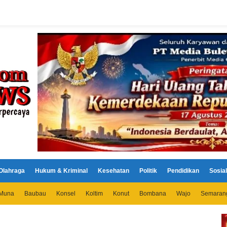
Olahraga
Hukum & Kriminal
Kesehatan
Politik
Pendidikan
Sosial
Muna
Baubau
Konsel
Koltim
Konut
Bombana
Wajo
Semaran