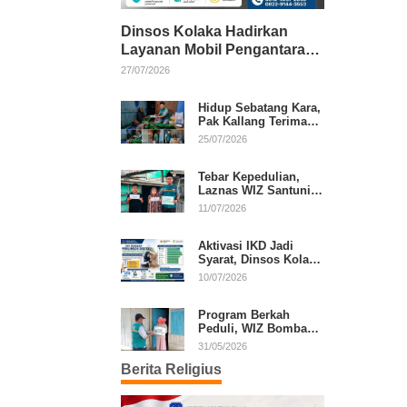
Dinsos Kolaka Hadirkan
Layanan Mobil Pengantaran
Gratis bagi Pasien Penerima
27/07/2026
Manfaat Desil 1–5
Hidup Sebatang Kara,
Pak Kallang Terima
Bantuan dari Laznas
25/07/2026
WIZ Kolaka
Tebar Kepedulian,
Laznas WIZ Santuni
Anak Yatim dan
11/07/2026
Dhuafa di Kecamatan
Latambaga
Aktivasi IKD Jadi
Syarat, Dinsos Kolaka
Sosialisasikan
10/07/2026
Pendaftaran Perlinsos
Digital
Program Berkah
Peduli, WIZ Bombana
Bantu Lansia dan
31/05/2026
Janda di Poea
Berita Religius