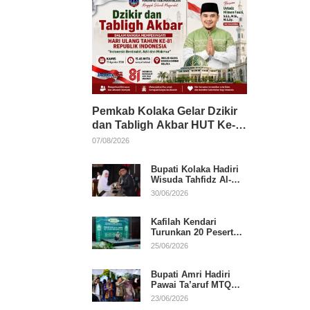
Pemkab Kolaka Gelar Dzikir
dan Tabligh Akbar HUT Ke-
81 RI, Hadirkan Dai Nasional
07/08/2026
Bupati Kolaka Hadiri
Wisuda Tahfidz Al-
Qur’an, Komitmen
30/06/2026
Dukung Pendidikan
Keagamaan
Kafilah Kendari
Turunkan 20 Peserta
pada Hari Pertama
25/06/2026
MTQ Sultra 2026 di
Konawe
Bupati Amri Hadiri
Pawai Ta’aruf MTQ
XXXI Sultra, Beri
23/06/2026
Dukungan untuk