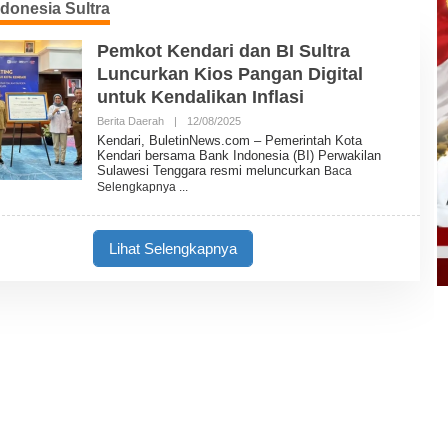
donesia Sultra
Pemkot Kendari dan BI Sultra
Luncurkan Kios Pangan Digital
untuk Kendalikan Inflasi
Berita Daerah
|
12/08/2025
O
L
Kendari, BuletinNews.com – Pemerintah Kota
E
Kendari bersama Bank Indonesia (BI) Perwakilan
H
Sulawesi Tenggara resmi meluncurkan
Baca
B
Selengkapnya
U
L
E
T
Lihat Selengkapnya
I
N
N
E
W
S