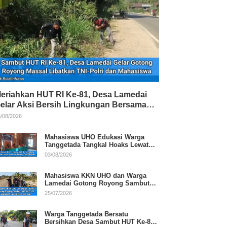
eriahkan HUT RI Ke-81, Desa Lamedai
elar Aksi Bersih Lingkungan Bersama
NI-Polri
/08/2026
Mahasiswa UHO Edukasi Warga
Tanggetada Tangkal Hoaks Lewat
Program Literasi
03/08/2026
Mahasiswa KKN UHO dan Warga
Lamedai Gotong Royong Sambut
HUT Ke-81 RI
25/07/2026
Warga Tanggetada Bersatu
Bersihkan Desa Sambut HUT Ke-81