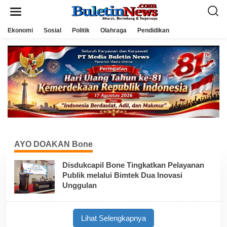
L
e
w
a
Ekonomi
Sosial
Politik
Olahraga
Pendidikan
t
i
k
e
k
o
n
t
e
n
AYO DOAKAN Bone
Disdukcapil Bone Tingkatkan Pelayanan
Publik melalui Bimtek Dua Inovasi
Unggulan
Lihat Selengkapnya