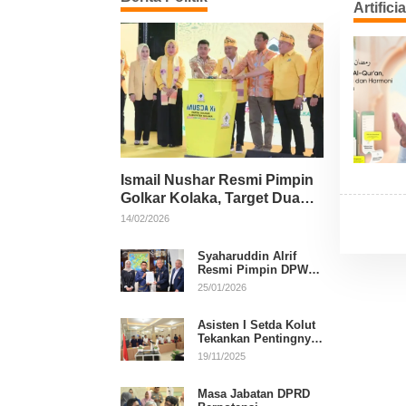
Artifici
Ismail Nushar Resmi Pimpin
Golkar Kolaka, Target Dua
Kursi per Dapil
14/02/2026
Syaharuddin Alrif
Resmi Pimpin DPW
NasDem Sulsel
25/01/2026
Asisten I Setda Kolut
Tekankan Pentingnya
Pendidikan Politik
19/11/2025
untuk Perkuat
Demokrasi
Masa Jabatan DPRD