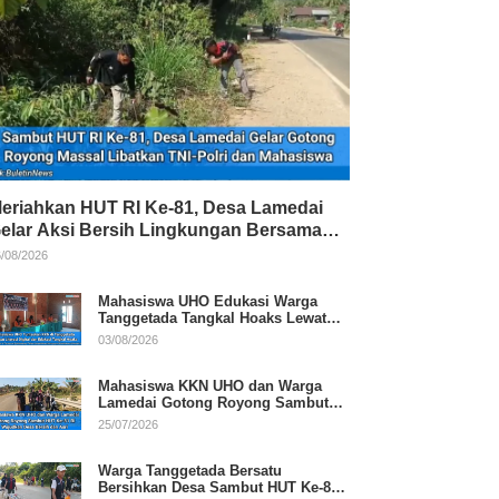
eriahkan HUT RI Ke-81, Desa Lamedai
elar Aksi Bersih Lingkungan Bersama
NI-Polri
/08/2026
Mahasiswa UHO Edukasi Warga
Tanggetada Tangkal Hoaks Lewat
Program Literasi
03/08/2026
Mahasiswa KKN UHO dan Warga
Lamedai Gotong Royong Sambut
HUT Ke-81 RI
25/07/2026
Warga Tanggetada Bersatu
Bersihkan Desa Sambut HUT Ke-81