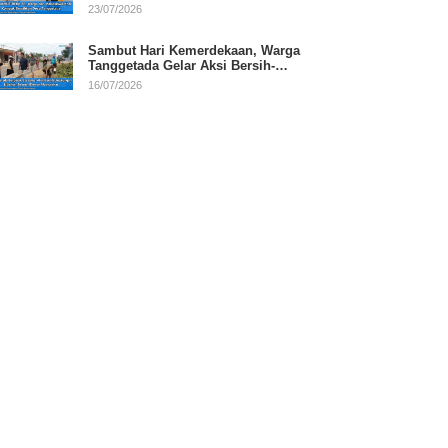
RI
23/07/2026
Sambut Hari Kemerdekaan, Warga
Tanggetada Gelar Aksi Bersih-
Bersih Desa
16/07/2026