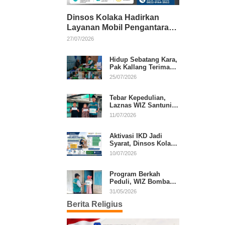
Dinsos Kolaka Hadirkan
Layanan Mobil Pengantaran
Gratis bagi Pasien Penerima
27/07/2026
Manfaat Desil 1–5
Hidup Sebatang Kara,
Pak Kallang Terima
Bantuan dari Laznas
25/07/2026
WIZ Kolaka
Tebar Kepedulian,
Laznas WIZ Santuni
Anak Yatim dan
11/07/2026
Dhuafa di Kecamatan
Latambaga
Aktivasi IKD Jadi
Syarat, Dinsos Kolaka
Sosialisasikan
10/07/2026
Pendaftaran Perlinsos
Digital
Program Berkah
Peduli, WIZ Bombana
Bantu Lansia dan
31/05/2026
Janda di Poea
Berita Religius