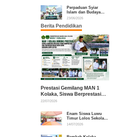
Kafilah Kolaka
Perpaduan Syiar
Islam dan Budaya
Warnai Pawai Ta’aruf
23/06/2026
MTQ XXXI Sultra
Berita Pendidikan
Prestasi Gemilang MAN 1
Kolaka, Siswa Berprestasi
dan Guru Berkarya Raih
22/07/2026
Apresiasi
Enam Siswa Luwu
Timur Lolos Sekolah
Rakyat, Bupati: Jaga
14/07/2026
Nama Baik Daerah
Pemkab Kolaka