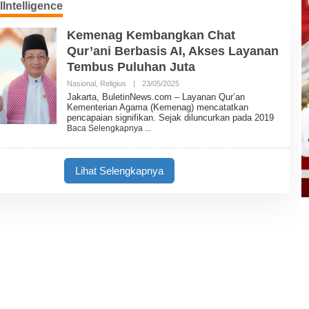
alIntelligence
Kemenag Kembangkan Chat
Qur’ani Berbasis AI, Akses Layanan
Tembus Puluhan Juta
Nasional
,
Religius
|
23/05/2025
O
L
Jakarta, BuletinNews.com – Layanan Qur’an
E
Kementerian Agama (Kemenag) mencatatkan
H
pencapaian signifikan. Sejak diluncurkan pada 2019
B
Baca Selengkapnya
U
L
E
T
Lihat Selengkapnya
I
N
N
E
W
S