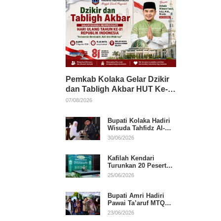
Pemkab Kolaka Gelar Dzikir
dan Tabligh Akbar HUT Ke-
81 RI, Hadirkan Dai Nasional
07/08/2026
Bupati Kolaka Hadiri
Wisuda Tahfidz Al-
Qur’an, Komitmen
30/06/2026
Dukung Pendidikan
Keagamaan
Kafilah Kendari
Turunkan 20 Peserta
pada Hari Pertama
25/06/2026
MTQ Sultra 2026 di
Konawe
Bupati Amri Hadiri
Pawai Ta’aruf MTQ
XXXI Sultra, Beri
23/06/2026
Dukungan untuk