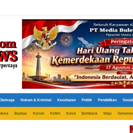
Olahraga
Hukum & Kriminal
Kesehatan
Politik
Pendidikan
Sosial
Muna
Baubau
Konsel
Koltim
Konut
Bombana
Wajo
Semaran