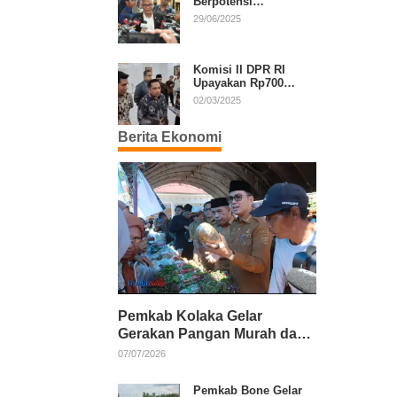
Berpotensi
Diperpanjang, Aria
29/06/2025
Bima Soroti Implikasi
Ketatanegaraan
Komisi II DPR RI
Upayakan Rp700
Miliar dari APBN
02/03/2025
untuk PSU di 24
Daerah Pasca
Berita Ekonomi
Putusan MK
Pemkab Kolaka Gelar
Gerakan Pangan Murah dan
Salurkan Pupuk Organik
07/07/2026
Pemkab Bone Gelar