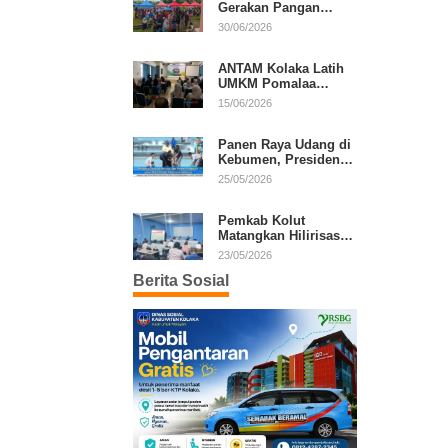
Gerakan Pangan
Murah, Warga Serbu
30/06/2026
Komoditas Harga
Terjangkau
ANTAM Kolaka Latih
UMKM Pomalaa
Kembangkan Produk
15/06/2026
Lokal Berdaya Saing
Panen Raya Udang di
Kebumen, Presiden
Prabowo Tekankan
25/05/2026
Ekonomi Produktif
Pemkab Kolut
Matangkan Hilirisasi
Kakao dan Kelapa,
23/05/2026
Investor Lirik Potensi
Berita Sosial
Daerah