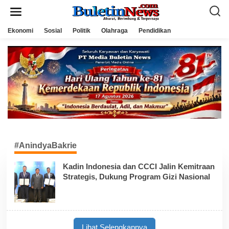
L
e
w
a
Ekonomi
Sosial
Politik
Olahraga
Pendidikan
t
i
k
e
k
o
n
t
e
n
#AnindyaBakrie
Kadin Indonesia dan CCCI Jalin Kemitraan
Strategis, Dukung Program Gizi Nasional
Lihat Selengkapnya