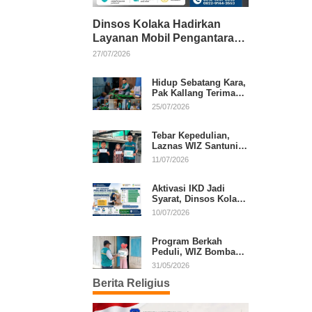
Dinsos Kolaka Hadirkan
Layanan Mobil Pengantaran
Gratis bagi Pasien Penerima
27/07/2026
Manfaat Desil 1–5
Hidup Sebatang Kara,
Pak Kallang Terima
Bantuan dari Laznas
25/07/2026
WIZ Kolaka
Tebar Kepedulian,
Laznas WIZ Santuni
Anak Yatim dan
11/07/2026
Dhuafa di Kecamatan
Latambaga
Aktivasi IKD Jadi
Syarat, Dinsos Kolaka
Sosialisasikan
10/07/2026
Pendaftaran Perlinsos
Digital
Program Berkah
Peduli, WIZ Bombana
Bantu Lansia dan
31/05/2026
Janda di Poea
Berita Religius