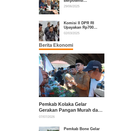
Berpotensi
Diperpanjang, Aria
29/06/2025
Bima Soroti Implikasi
Ketatanegaraan
Komisi II DPR RI
Upayakan Rp700
Miliar dari APBN
02/03/2025
untuk PSU di 24
Daerah Pasca
Berita Ekonomi
Putusan MK
Pemkab Kolaka Gelar
Gerakan Pangan Murah dan
Salurkan Pupuk Organik
07/07/2026
Pemkab Bone Gelar