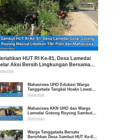
eriahkan HUT RI Ke-81, Desa Lamedai
elar Aksi Bersih Lingkungan Bersama
NI-Polri
/08/2026
Mahasiswa UHO Edukasi Warga
Tanggetada Tangkal Hoaks Lewat
Program Literasi
03/08/2026
Mahasiswa KKN UHO dan Warga
Lamedai Gotong Royong Sambut
HUT Ke-81 RI
25/07/2026
Warga Tanggetada Bersatu
Bersihkan Desa Sambut HUT Ke-81