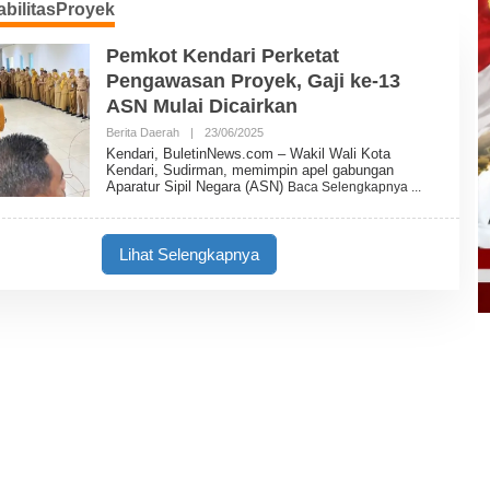
bilitasProyek
Pemkot Kendari Perketat
Pengawasan Proyek, Gaji ke-13
ASN Mulai Dicairkan
Berita Daerah
|
23/06/2025
O
L
Kendari, BuletinNews.com – Wakil Wali Kota
E
Kendari, Sudirman, memimpin apel gabungan
H
Aparatur Sipil Negara (ASN)
Baca Selengkapnya
B
U
L
E
Lihat Selengkapnya
T
I
N
N
E
W
S