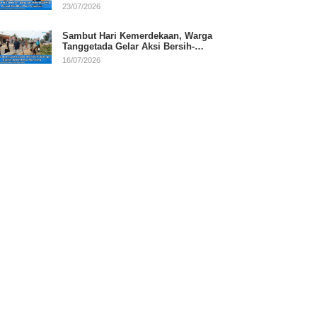
RI
23/07/2026
Sambut Hari Kemerdekaan, Warga
Tanggetada Gelar Aksi Bersih-
Bersih Desa
16/07/2026