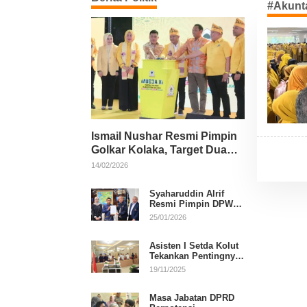
#Akunta
Ismail Nushar Resmi Pimpin
Golkar Kolaka, Target Dua
Kursi per Dapil
14/02/2026
Syaharuddin Alrif
Resmi Pimpin DPW
NasDem Sulsel
25/01/2026
Asisten I Setda Kolut
Tekankan Pentingnya
Pendidikan Politik
19/11/2025
untuk Perkuat
Demokrasi
Masa Jabatan DPRD