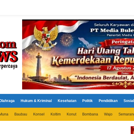
Olahraga
Hukum & Kriminal
Kesehatan
Politik
Pendidikan
Sosial
Muna
Baubau
Konsel
Koltim
Konut
Bombana
Wajo
Semaran