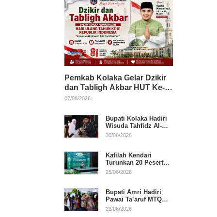
Pemkab Kolaka Gelar Dzikir
dan Tabligh Akbar HUT Ke-
81 RI, Hadirkan Dai Nasional
07/08/2026
Bupati Kolaka Hadiri
Wisuda Tahfidz Al-
Qur’an, Komitmen
30/06/2026
Dukung Pendidikan
Keagamaan
Kafilah Kendari
Turunkan 20 Peserta
pada Hari Pertama
25/06/2026
MTQ Sultra 2026 di
Konawe
Bupati Amri Hadiri
Pawai Ta’aruf MTQ
XXXI Sultra, Beri
23/06/2026
Dukungan untuk