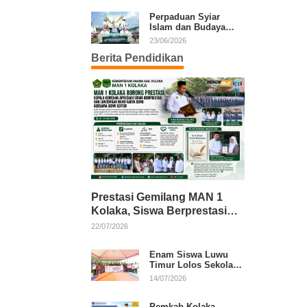
Kafilah Kolaka
Perpaduan Syiar
Islam dan Budaya
Warnai Pawai Ta’aruf
23/06/2026
MTQ XXXI Sultra
Berita Pendidikan
Prestasi Gemilang MAN 1
Kolaka, Siswa Berprestasi
dan Guru Berkarya Raih
22/07/2026
Apresiasi
Enam Siswa Luwu
Timur Lolos Sekolah
Rakyat, Bupati: Jaga
14/07/2026
Nama Baik Daerah
Pemkab Kolaka