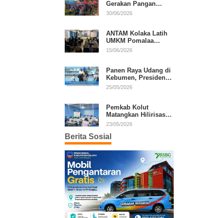
Gerakan Pangan
Murah, Warga Serbu
30/06/2026
Komoditas Harga
Terjangkau
ANTAM Kolaka Latih
UMKM Pomalaa
Kembangkan Produk
15/06/2026
Lokal Berdaya Saing
Panen Raya Udang di
Kebumen, Presiden
Prabowo Tekankan
25/05/2026
Ekonomi Produktif
Pemkab Kolut
Matangkan Hilirisasi
Kakao dan Kelapa,
23/05/2026
Investor Lirik Potensi
Berita Sosial
Daerah