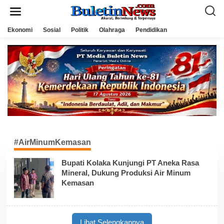
L
e
w
a
Ekonomi
Sosial
Politik
Olahraga
Pendidikan
t
i
k
e
k
o
n
t
e
n
#AirMinumKemasan
Bupati Kolaka Kunjungi PT Aneka Rasa
Mineral, Dukung Produksi Air Minum
Kemasan
Lihat Selengkapnya