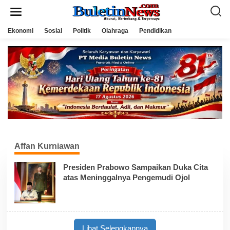
L
e
w
a
Ekonomi
Sosial
Politik
Olahraga
Pendidikan
t
i
k
e
k
o
n
t
e
n
Affan Kurniawan
Presiden Prabowo Sampaikan Duka Cita
atas Meninggalnya Pengemudi Ojol
Lihat Selengkapnya