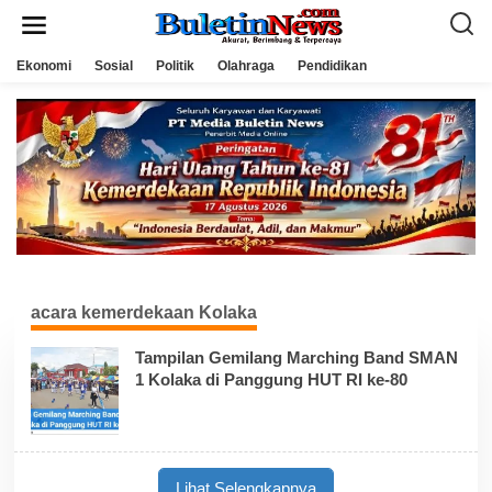
L
e
w
a
Ekonomi
Sosial
Politik
Olahraga
Pendidikan
t
i
k
e
k
o
n
t
e
n
acara kemerdekaan Kolaka
Tampilan Gemilang Marching Band SMAN
1 Kolaka di Panggung HUT RI ke-80
Lihat Selengkapnya