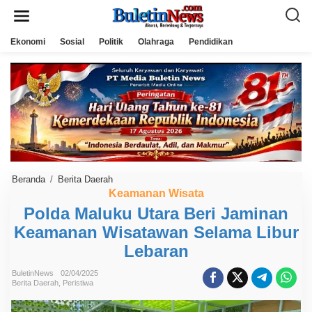
L
e
w
a
Ekonomi
Sosial
Politik
Olahraga
Pendidikan
t
i
k
e
k
o
n
t
e
n
Beranda
/
Berita Daerah
P
o
Keamanan Wisata
l
Polda Maluku Utara Beri Jaminan
d
a
Keamanan Wisatawan Selama Libur
M
a
Lebaran
l
u
k
BuletinNews
02/04/2025
Berita Daerah
,
Peristiwa
u
U
t