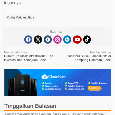
tegasnya.
Polda Maluku Utara
Ikuti Kami
N
Pos sebelumnya
Pos berikutnya
Gubernur Sulsel: Infrastruktur Kunci
Gubernur Sulsel Salat Idulfitri di
a
Investasi dan Kemajuan Bone
Kampung Halaman, Bone
v
i
g
a
s
i
Tinggalkan Balasan
p
o
Alamat email Anda tidak akan dipublikasikan.
Ruas yang wajib ditandai
*