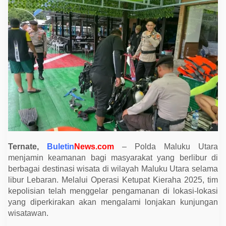
a
r
a
B
e
r
i
J
a
m
i
n
a
n
K
e
a
m
a
n
Ternate,
Buletin
News.com
– Polda Maluku Utara
a
menjamin keamanan bagi masyarakat yang berlibur di
n
berbagai destinasi wisata di wilayah Maluku Utara selama
W
i
libur Lebaran. Melalui Operasi Ketupat Kieraha 2025, tim
s
kepolisian telah menggelar pengamanan di lokasi-lokasi
a
t
yang diperkirakan akan mengalami lonjakan kunjungan
a
wisatawan.
w
a