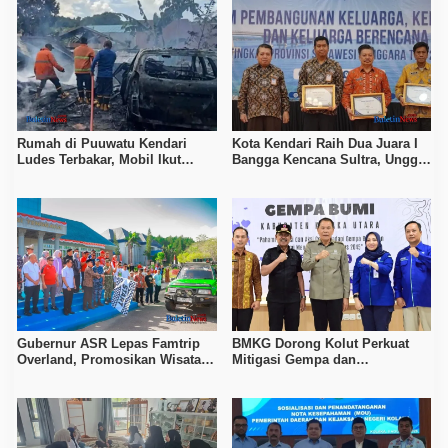
Rumah di Puuwatu Kendari
Kota Kendari Raih Dua Juara I
Ludes Terbakar, Mobil Ikut
Bangga Kencana Sultra, Unggul
Hangus, Kerugian Capai Rp500
pada Pelayanan MOW dan Data
Juta
Keluarga
Gubernur ASR Lepas Famtrip
BMKG Dorong Kolut Perkuat
Overland, Promosikan Wisata
Mitigasi Gempa dan
Bombana, Kolaka, dan Koltim
Kesiapsiagaan Masyarakat