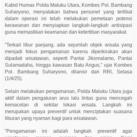
n
Kabid Humas Polda Maluku Utara, Kombes Pol. Bambang
S
e
Suharyono, menyatakan bahwa personel yang terlibat
l
dalam operasi ini telah melakukan pemetaan potensi
a
m
kerawanan dan menyiapkan langkah-langkah antisipasi
a
guna memastikan keamanan dan ketertiban masyarakat.
L
i
b
“Terkait libur panjang, ada sejumlah objek wisata yang
u
menjadi fokus pengamanan karena diperkirakan akan
r
L
dipadati wisatawan, seperti Pantai Jikomalamo, Pantai
e
Sulamadaha, hingga kawasan Batu Angus,” ujar Kombes
b
a
Pol. Bambang Suharyono, dilansir dari RRI, Selasa
r
(1/4/25).
a
n
Selain melakukan pengamanan, Polda Maluku Utara juga
aktif dalam pengaturan arus lalu lintas guna mencegah
kemacetan di sekitar lokasi wisata. Langkah ini
merupakan upaya preventif untuk menciptakan suasana
liburan yang nyaman bagi para wisatawan.
“Pengamanan ini adalah langkah preventif agar