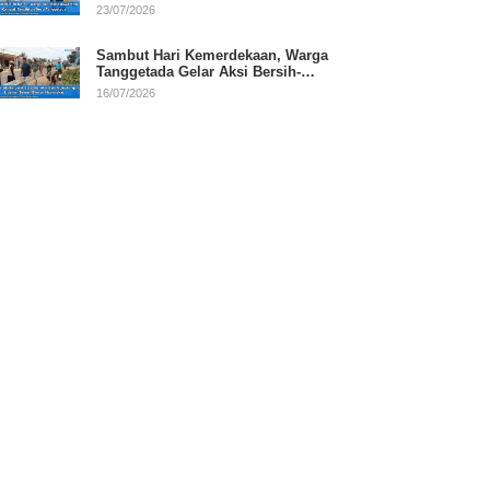
RI
23/07/2026
Sambut Hari Kemerdekaan, Warga
Tanggetada Gelar Aksi Bersih-
Bersih Desa
16/07/2026