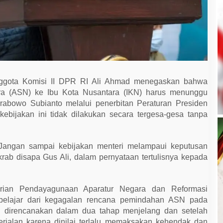
gota Komisi II DPR RI Ali Ahmad menegaskan bahwa
ra (ASN) ke Ibu Kota Nusantara (IKN) harus menunggu
rabowo Subianto melalui penerbitan Peraturan Presiden
kebijakan ini tidak dilakukan secara tergesa-gesa tanpa
. Jangan sampai kebijakan menteri melampaui keputusan
krab disapa Gus Ali, dalam pernyataan tertulisnya kepada
rian Pendayagunaan Aparatur Negara dan Reformasi
 belajar dari kegagalan rencana pemindahan ASN pada
g direncanakan dalam dua tahap menjelang dan setelah
erjalan karena dinilai terlalu memaksakan kehendak dan