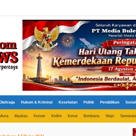
Olahraga
Hukum & Kriminal
Kesehatan
Politik
Pendidikan
Sosial
Muna
Baubau
Konsel
Koltim
Konut
Bombana
Wajo
Semaran