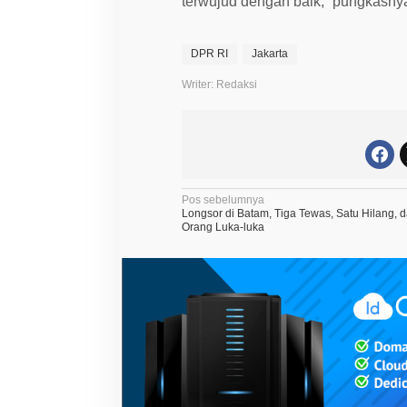
terwujud dengan baik,” pungkasny
DPR RI
Jakarta
Writer: Redaksi
N
Pos sebelumnya
Longsor di Batam, Tiga Tewas, Satu Hilang, 
a
Orang Luka-luka
v
i
g
a
s
i
p