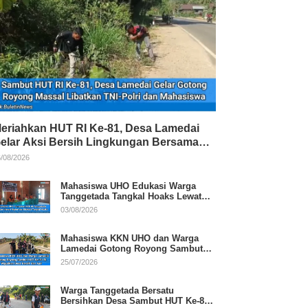
eriahkan HUT RI Ke-81, Desa Lamedai
elar Aksi Bersih Lingkungan Bersama
NI-Polri
/08/2026
Mahasiswa UHO Edukasi Warga
Tanggetada Tangkal Hoaks Lewat
Program Literasi
03/08/2026
Mahasiswa KKN UHO dan Warga
Lamedai Gotong Royong Sambut
HUT Ke-81 RI
25/07/2026
Warga Tanggetada Bersatu
Bersihkan Desa Sambut HUT Ke-81