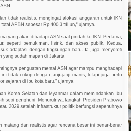
n ASN.
 dan tidak realistis, mengingat alokasi anggaran untuk IKN
 total APBN sebesar Rp 400,3 triliun,” ujarnya.
ama yang akan dihadapi ASN saat pindah ke IKN. Pertama,
, seperti pemukiman, listrik, dan akses publik. Kedua,
suk adaptasi dengan lingkungan baru. Ia juga menyoroti
 yang sudah mapan di Jakarta.
pentingnya penguatan mental ASN agar mampu menghadapi
ni tidak cukup dengan janji-janji manis, tetapi juga perlu
r sejarah di ibu kota baru,” ujarnya.
man Korea Selatan dan Myanmar dalam memindahkan ibu
sih sepi penghuni. Menurutnya, langkah Presiden Prabowo
tau 2029 setelah infrastruktur politik berfungsi sepenuhnya
bih matang dan realistis agar rencana besar ini benar-benar