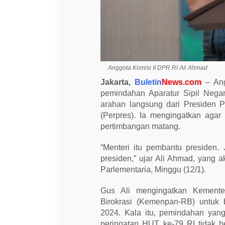
u
A
r
a
h
a
n
P
r
Anggota Komisi II DPR RI Ali Ahmad
e
Jakarta,
Buletin
News.com
– Ang
s
i
pemindahan Aparatur Sipil Nega
d
arahan langsung dari Presiden P
e
n
(Perpres). Ia mengingatkan agar 
P
pertimbangan matang.
r
a
b
“Menteri itu pembantu presiden
o
w
presiden,” ujar Ali Ahmad, yang a
o
Parlementaria, Minggu (12/1).
Gus Ali mengingatkan Kemente
Birokrasi (Kemenpan-RB) untuk
2024. Kala itu, pemindahan yan
peringatan HUT ke-79 RI tidak b