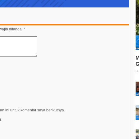
ajib ditandai
*
M
G
T
06
n ini untuk komentar saya berikutnya.
l.