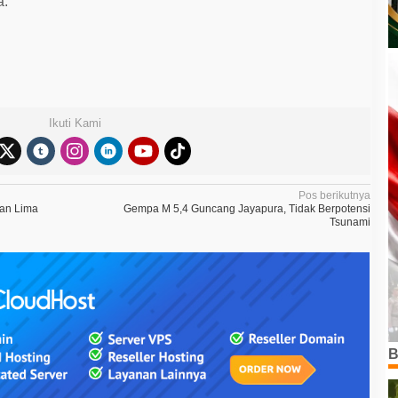
a.
Ikuti Kami
Pos berikutnya
dan Lima
Gempa M 5,4 Guncang Jayapura, Tidak Berpotensi
Tsunami
B