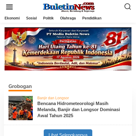
L
e
w
a
Ekonomi
Sosial
Politik
Olahraga
Pendidikan
t
i
k
e
k
o
n
t
e
n
Grobogan
Banjir dan Longsor
Bencana Hidrometeorologi Masih
Melanda, Banjir dan Longsor Dominasi
Awal Tahun 2025
Lihat Selengkapnya