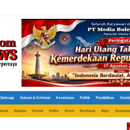
Olahraga
Hukum & Kriminal
Kesehatan
Politik
Pendidikan
Sosial
Muna
Baubau
Konsel
Koltim
Konut
Bombana
Wajo
Semaran