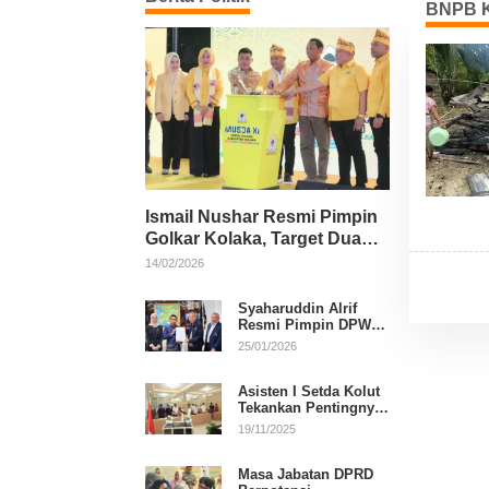
BNPB K
Ismail Nushar Resmi Pimpin
Golkar Kolaka, Target Dua
Kursi per Dapil
14/02/2026
Syaharuddin Alrif
Resmi Pimpin DPW
NasDem Sulsel
25/01/2026
Asisten I Setda Kolut
Tekankan Pentingnya
Pendidikan Politik
19/11/2025
untuk Perkuat
Demokrasi
Masa Jabatan DPRD