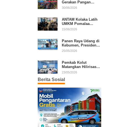
Gerakan Pangan
Murah, Warga Serbu
30/06/2026
Komoditas Harga
Terjangkau
ANTAM Kolaka Latih
UMKM Pomalaa
Kembangkan Produk
15/06/2026
Lokal Berdaya Saing
Panen Raya Udang di
Kebumen, Presiden
Prabowo Tekankan
25/05/2026
Ekonomi Produktif
Pemkab Kolut
Matangkan Hilirisasi
Kakao dan Kelapa,
23/05/2026
Investor Lirik Potensi
Berita Sosial
Daerah