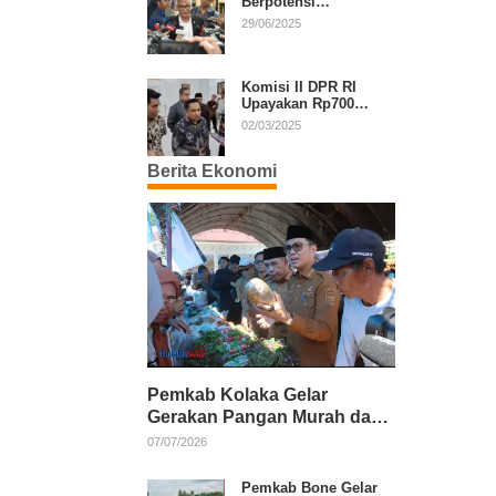
Berpotensi
Diperpanjang, Aria
29/06/2025
Bima Soroti Implikasi
Ketatanegaraan
Komisi II DPR RI
Upayakan Rp700
Miliar dari APBN
02/03/2025
untuk PSU di 24
Daerah Pasca
Berita Ekonomi
Putusan MK
Pemkab Kolaka Gelar
Gerakan Pangan Murah dan
Salurkan Pupuk Organik
07/07/2026
Pemkab Bone Gelar