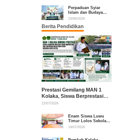
Kafilah Kolaka
Perpaduan Syiar
Islam dan Budaya
Warnai Pawai Ta’aruf
23/06/2026
MTQ XXXI Sultra
Berita Pendidikan
Prestasi Gemilang MAN 1
Kolaka, Siswa Berprestasi
dan Guru Berkarya Raih
22/07/2026
Apresiasi
Enam Siswa Luwu
Timur Lolos Sekolah
Rakyat, Bupati: Jaga
14/07/2026
Nama Baik Daerah
Pemkab Kolaka