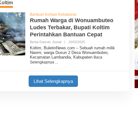
oltim
Bantuan Korban Kebakaran
Rumah Warga di Wonuambuteo
Ludes Terbakar, Bupati Koltim
Perintahkan Bantuan Cepat
Berita Daerah
,
Sosial
|
10/02/2025
O
L
Koltim, BuletinNews.com – Sebuah rumah milik
E
Naomi, warga Dusun 2 Desa Wonuambuteo,
H
Kecamatan Lambandia, Kabupaten
Baca
B
Selengkapnya
U
L
E
T
Lihat Selengkapnya
I
N
N
E
W
S