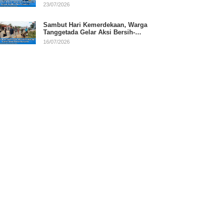
RI
23/07/2026
Sambut Hari Kemerdekaan, Warga
Tanggetada Gelar Aksi Bersih-
Bersih Desa
16/07/2026