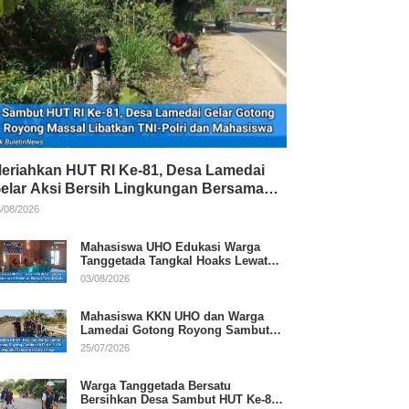
eriahkan HUT RI Ke-81, Desa Lamedai
elar Aksi Bersih Lingkungan Bersama
NI-Polri
/08/2026
Mahasiswa UHO Edukasi Warga
Tanggetada Tangkal Hoaks Lewat
Program Literasi
03/08/2026
Mahasiswa KKN UHO dan Warga
Lamedai Gotong Royong Sambut
HUT Ke-81 RI
25/07/2026
Warga Tanggetada Bersatu
Bersihkan Desa Sambut HUT Ke-81