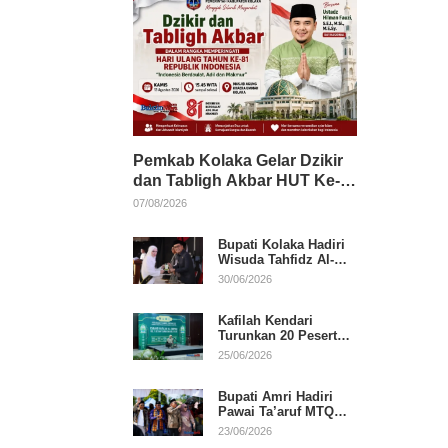
Pemkab Kolaka Gelar Dzikir
dan Tabligh Akbar HUT Ke-
81 RI, Hadirkan Dai Nasional
07/08/2026
Bupati Kolaka Hadiri
Wisuda Tahfidz Al-
Qur’an, Komitmen
30/06/2026
Dukung Pendidikan
Keagamaan
Kafilah Kendari
Turunkan 20 Peserta
pada Hari Pertama
25/06/2026
MTQ Sultra 2026 di
Konawe
Bupati Amri Hadiri
Pawai Ta’aruf MTQ
XXXI Sultra, Beri
23/06/2026
Dukungan untuk