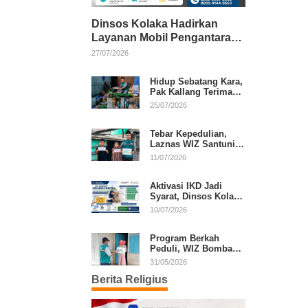
Dinsos Kolaka Hadirkan
Layanan Mobil Pengantaran
Gratis bagi Pasien Penerima
27/07/2026
Manfaat Desil 1–5
Hidup Sebatang Kara,
Pak Kallang Terima
Bantuan dari Laznas
25/07/2026
WIZ Kolaka
Tebar Kepedulian,
Laznas WIZ Santuni
Anak Yatim dan
11/07/2026
Dhuafa di Kecamatan
Latambaga
Aktivasi IKD Jadi
Syarat, Dinsos Kolaka
Sosialisasikan
10/07/2026
Pendaftaran Perlinsos
Digital
Program Berkah
Peduli, WIZ Bombana
Bantu Lansia dan
31/05/2026
Janda di Poea
Berita Religius