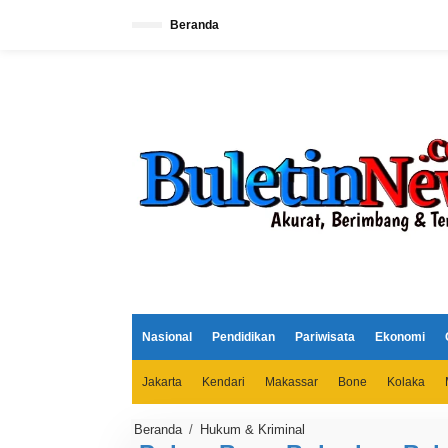
L
e
Beranda
w
a
t
i
k
e
k
o
n
t
e
n
Nasional
Pendidikan
Pariwisata
Ekonomi
Jakarta
Kendari
Makassar
Bone
Kolaka
Beranda
/
Hukum & Kriminal
P
o