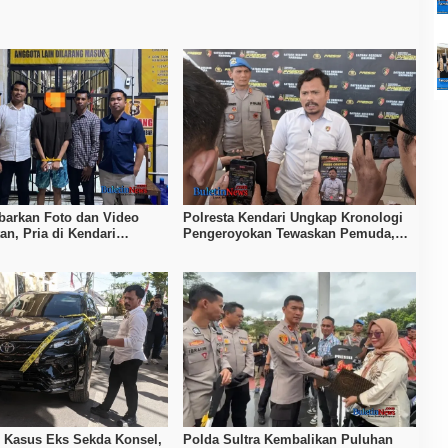
barkan Foto dan Video
Polresta Kendari Ungkap Kronologi
an, Pria di Kendari
Pengeroyokan Tewaskan Pemuda,
olda Sultra
Empat Tersangka Ditahan
u Kasus Eks Sekda Konsel,
Polda Sultra Kembalikan Puluhan