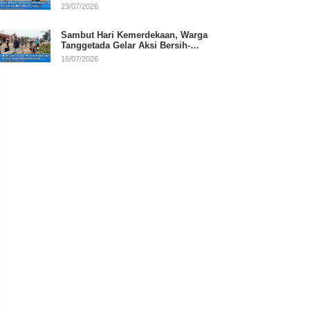
RI
23/07/2026
Sambut Hari Kemerdekaan, Warga
Tanggetada Gelar Aksi Bersih-
Bersih Desa
16/07/2026