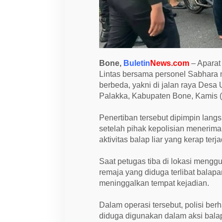
a
k
k
a
,
3
0
M
Bone,
Buletin
News.com
– Aparat
o
t
Lintas bersama personel Sabhara m
o
berbeda, yakni di jalan raya De
r
Palakka, Kabupaten Bone, Kamis (2
B
e
r
Penertiban tersebut dipimpin lan
h
a
setelah pihak kepolisian menerim
s
aktivitas balap liar yang kerap terja
i
l
D
Saat petugas tiba di lokasi mengg
i
a
remaja yang diduga terlibat bal
m
meninggalkan tempat kejadian.
a
n
k
Dalam operasi tersebut, polisi b
a
n
diduga digunakan dalam aksi balap