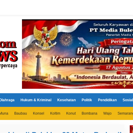
Olahraga
Hukum & Kriminal
Kesehatan
Politik
Pendidikan
Sosial
Muna
Baubau
Konsel
Koltim
Konut
Bombana
Wajo
Semaran