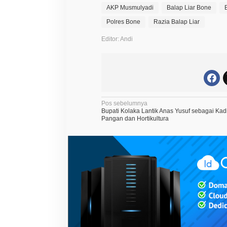
AKP Musmulyadi
Balap Liar Bone
Polres Bone
Razia Balap Liar
Editor: Andi
N
Pos sebelumnya
Bupati Kolaka Lantik Anas Yusuf sebagai Ka
a
Pangan dan Hortikultura
v
i
g
a
s
i
p
o